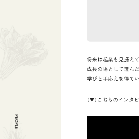
将来は起業も見据え
成長の場として選ん
学びと手応えを得て
（▼）こちらのインタ
PEOPLE