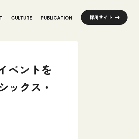
採用サイト
T
C
U
L
T
U
R
E
P
U
B
L
I
C
A
T
I
O
N
イベントを
イシックス・