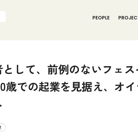
P
E
O
P
L
E
P
R
O
J
E
C
者として、前例のないフェス
30歳での起業を見据え、オ
へ
発