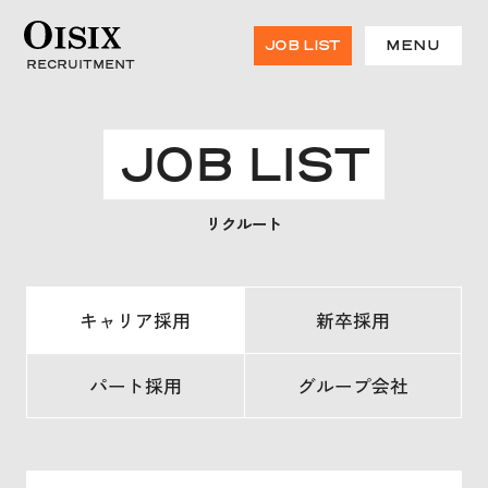
JOB LIST
MENU
RECRUITMENT
JOB LIST
HOME
リクルート
TOP MESSAGE
キャリア採用
新卒採用
BUSINESS
私たちの特徴と強み
グローバル展開
パート採用
グループ会社
食の未来を創る事業
環境への取り組み
CULTURE