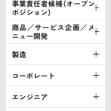
事業責任者候補（オープン
カルチャー
働き方と福利厚生
ポジション）
キャリア開発
オフィス紹介
商品／サービス企画／メ
JOB LIST
ニュー開発
キャリア採用
新卒採用
パート採用
製造
Oidig
コーポレート
エンジニア